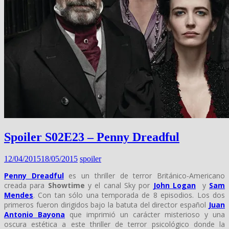
Spoiler S02E23 – Penny Dreadful
12/04/2015
18/05/2015
spoiler
Penny Dreadful
es un thriller de terror Británico-Americano
creada para
Showtime
y el canal Sky por
John Logan
y
Sam
Mendes
. Con tan sólo una temporada de 8 episodios. Los dos
primeros fueron dirigidos bajo la batuta del director español
Juan
Antonio Bayona
que imprimió un carácter misterioso y una
oscura estética a este thriller de terror psicológico donde la