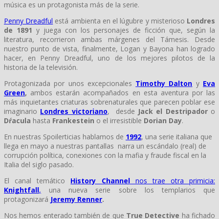
música es un protagonista más de la serie.
Penny Dreadful
está ambienta en el lúgubre y misterioso
Londres
de 1891
y juega con los personajes de ficción que, según la
literatura, recorrieron ambas márgenes del Támesis. Desde
nuestro punto de vista, finalmente, Logan y Bayona han logrado
hacer, en Penny Dreadful, uno de los mejores pilotos de la
historia de la televisión.
Protagonizada por unos excepcionales
Timothy Dalton
y
Eva
Green
,
ambos estarán acompañados en esta aventura por las
más inquietantes criaturas sobrenaturales que parecen poblar ese
imaginario
Londres victoriano
, desde
Jack el Destripador
o
Dŕacula
hasta
Frankestein
o el irresistible
Dorian Day
.
En nuestras Spoilerticias hablamos de
1992
, una serie italiana que
llega en mayo a nuestras pantallas narra un escándalo (real) de
corrupción política, conexiones con la mafia y fraude fiscal en la
Italia del siglo pasado.
El canal temático
History Channel
nos trae otra primicia:
Knightfall
,
una nueva serie sobre los templarios que
protagonizará
Jeremy Renner
.
Nos hemos enterado también de que
True Detective
ha fichado