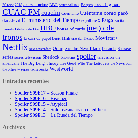
amazon prime
breaking bad
BBC
Borgen
30 rock
2018
better call saul
CUAC FM
cuacfm
Cuéntame como pasó
Cuentame
El ministerio del Tiempo
Fargo
daredevil
expediente X
Fariña
juego de
HBO
house of cards
friends
Globos de Oro
tronos
Movistar+
la casa de papel
Ministerio del Tiempo
Lupin
Netflix
Orange is the New Black
Outlander
Scorsese
new amsterdam
spoiler
series
Sherlock
series television
televisión
the
Showtime
The Big Bang Theory
americans
The Good Wife
The Leftovers
the Newsroom
Westworld
twin peaks
the office
tv series
Entradas recientes
Spoiler S09E17 – Season Finale
Spoiler S09E16 – Reacher
Spoiler S09E15 – Atypical
Spoiler S09E14 – Solo asesinatos en el edificio
Spoiler S09E13 – La Rueda del Tiempo
Archivos